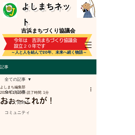
​よしまちネッ
ト
吉浜まちづくり協議会
​今年は 吉浜まちづくり協議会
設立２０年です
～人と人を結んで20年、未来へ続く物語～
記事
全ての記事
よしまち編集部
全ての記事
2024年1月29日
読了時間: 1分
おぉ～これが！
今すぐ始める
コミュニティ