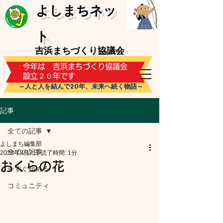
​よしまちネッ
ト
吉浜まちづくり協議会
​今年は 吉浜まちづくり協議会
設立２０年です
～人と人を結んで20年、未来へ続く物語～
記事
全ての記事
よしまち編集部
全ての記事
2023年8月7日
読了時間: 1分
おくらの花
今すぐ始める
コミュニティ