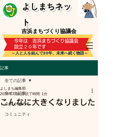
​よしまちネッ
ト
吉浜まちづくり協議会
​今年は 吉浜まちづくり協議会
設立２０年です
～人と人を結んで20年、未来へ続く物語～
記事
全ての記事
よしまち編集部
全ての記事
2023年7月6日
読了時間: 1分
こんなに大きくなりました
今すぐ始める
コミュニティ