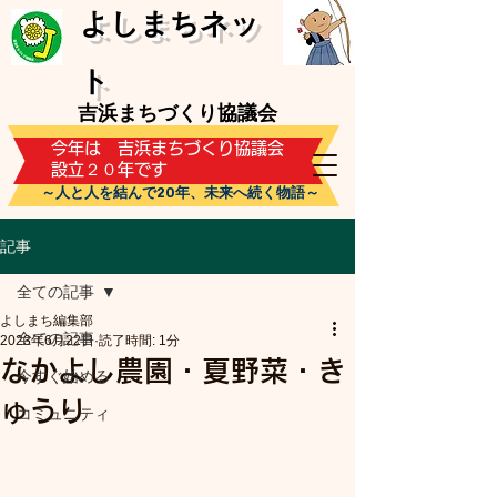
​よしまちネッ
ト
吉浜まちづくり協議会
​今年は 吉浜まちづくり協議会
設立２０年です
～人と人を結んで20年、未来へ続く物語～
記事
全ての記事
よしまち編集部
全ての記事
2023年6月22日
読了時間: 1分
なかよし農園・夏野菜・き
今すぐ始める
ゅうり
コミュニティ