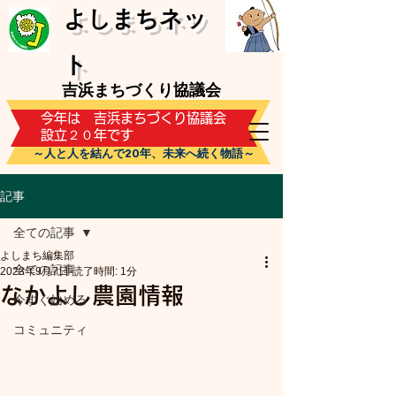
​よしまちネッ
ト
吉浜まちづくり協議会
​今年は 吉浜まちづくり協議会
設立２０年です
～人と人を結んで20年、未来へ続く物語～
記事
全ての記事
よしまち編集部
全ての記事
2023年9月7日
読了時間: 1分
なかよし農園情報
今すぐ始める
コミュニティ