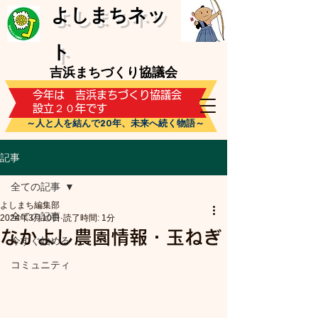
​よしまちネッ
ト
吉浜まちづくり協議会
​今年は 吉浜まちづくり協議会
設立２０年です
～人と人を結んで20年、未来へ続く物語～
記事
全ての記事
よしまち編集部
全ての記事
2024年3月10日
読了時間: 1分
なかよし農園情報・玉ねぎ
今すぐ始める
コミュニティ