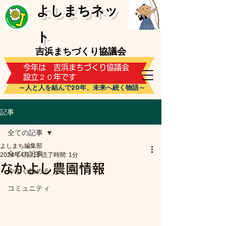
​よしまちネッ
ト
吉浜まちづくり協議会
​今年は 吉浜まちづくり協議会
設立２０年です
～人と人を結んで20年、未来へ続く物語～
記事
全ての記事
よしまち編集部
全ての記事
2024年4月7日
読了時間: 1分
なかよし農園情報
今すぐ始める
コミュニティ