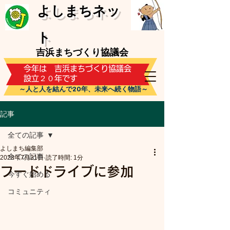
​よしまちネッ
ト
吉浜まちづくり協議会
​今年は 吉浜まちづくり協議会
設立２０年です
～人と人を結んで20年、未来へ続く物語～
記事
全ての記事
よしまち編集部
全ての記事
2023年7月31日
読了時間: 1分
フードドライブに参加
今すぐ始める
コミュニティ