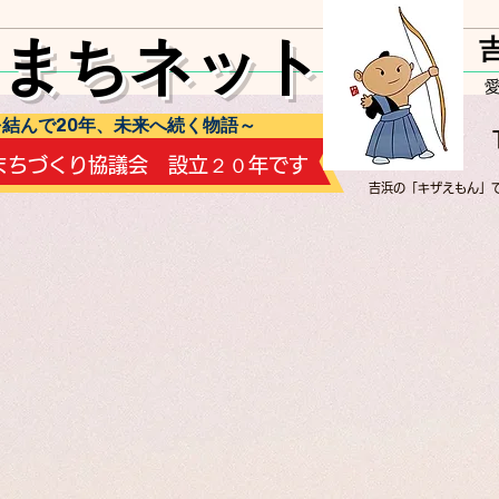
しまちネット
流作
吉小4年生から3年生に人形文
化を伝えていく
結んで20年、未来へ続く物語～
浜まちづくり協議会 設立２０年です
​吉浜の「キザえもん」