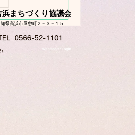
吉浜まちづくり協議会
グランドで本格花火
​愛知県高浜市屋敷町２－３－１５
TEL 0566-52-1101
Webmaster Login
です