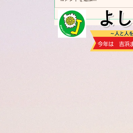
まぜこぜでクリスマス
​よ
～人と人を
​今年は 吉