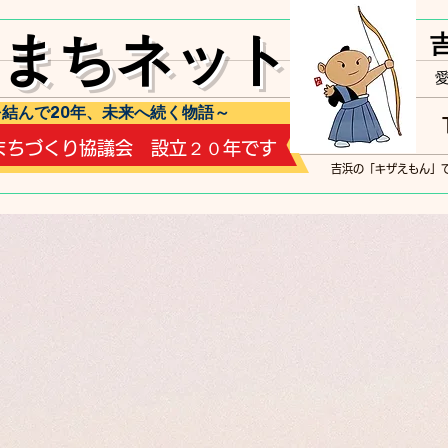
しまちネット
結んで20年、未来へ続く物語～
浜まちづくり協議会 設立２０年です
流作
​吉浜の「キザえもん」
吉小4年生から3年生に人形文
化を伝えていく