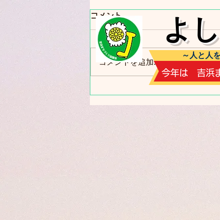
コメント
​よ
～人と人を
コメントを追加…
​今年は 吉
まぜこぜでクリスマス