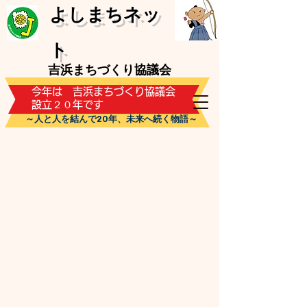
​よしまちネッ
ト
吉浜まちづくり協議会
​今年は 吉浜まちづくり協議会
設立２０年です
～人と人を結んで20年、未来へ続く物語～